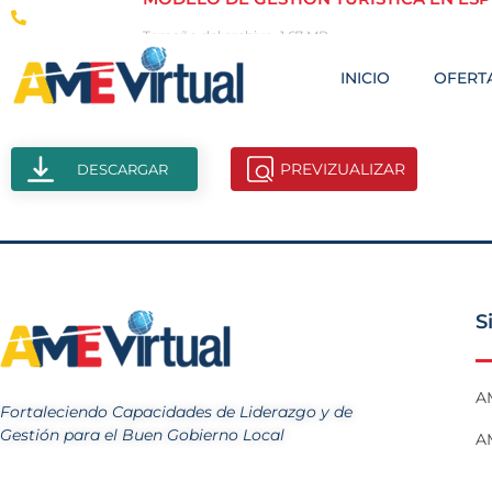
(593-2) 246-8178
Tamaño del archivo: 1.67 MB
Creado: 18-11-2024
INICIO
OFERTA
Vistas: 51
PREVIZUALIZAR
DESCARGAR
S
A
Fortaleciendo Capacidades de Liderazgo y de
Gestión para el Buen Gobierno Local
AM