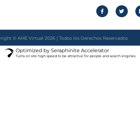
right © AME Virtual 2026 | Todos los Derechos Reservados
Optimized by Seraphinite Accelerator
Turns on site high speed to be attractive for people and search engines.