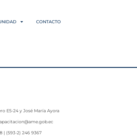
UNIDAD
CONTACTO
ro E5-24 y José María Ayora
capacitacion@ame.gob.ec
8 | (593-2) 246 9367