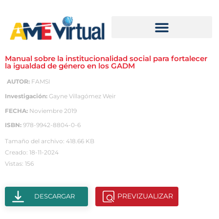
Manual sobre la institucionalidad social para fortalecer
la igualdad de género en los GADM
AUTOR:
FAMSI
Investigación:
Gayne Villagómez Weir
FECHA:
Noviembre 2019
ISBN:
978-9942-8804-0-6
Tamaño del archivo: 418.66 KB
Creado: 18-11-2024
Vistas: 156
PREVIZUALIZAR
DESCARGAR