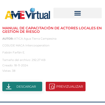
MANUAL DE CAPACITACIÓN DE ACTORES LOCALES EN
GESTIÓN DE RIESGO
AUTOR:
ATICA Agua Tierra Campesina
COSUDE MACA Intercooperation
Fabián Farfán E.
Tamaño del archivo: 292.27 KB
Creado: 18-11-2024
Vistas: 38
PREVIZUALIZAR
DESCARGAR