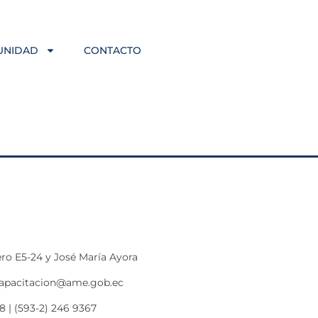
UNIDAD
CONTACTO
ro E5-24 y José María Ayora
capacitacion@ame.gob.ec
8 | (593-2) 246 9367