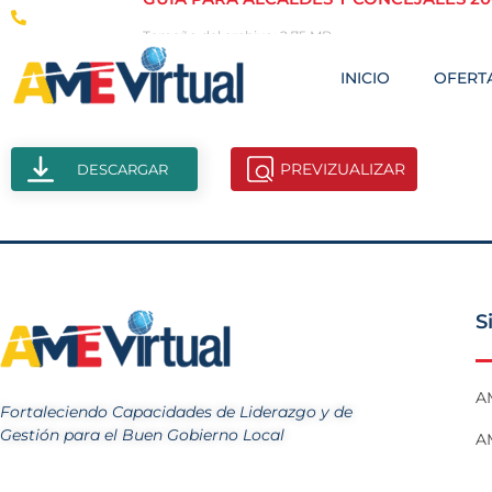
(593-2) 246-8178
Tamaño del archivo: 2.75 MB
Creado: 18-11-2024
INICIO
OFERTA
Vistas: 44
PREVIZUALIZAR
DESCARGAR
S
A
Fortaleciendo Capacidades de Liderazgo y de
Gestión para el Buen Gobierno Local
AM