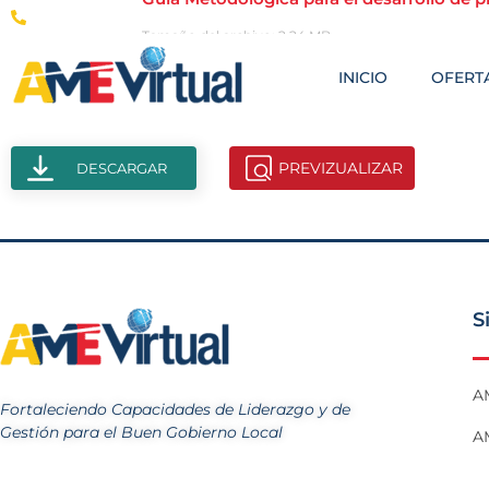
(593-2) 246-8178
Tamaño del archivo: 2.24 MB
Creado: 02-09-2025
INICIO
OFERTA
Vistas: 70
PREVIZUALIZAR
DESCARGAR
S
A
Fortaleciendo Capacidades de Liderazgo y de
Gestión para el Buen Gobierno Local
AM