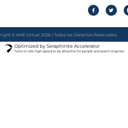
right © AME Virtual 2026 | Todos los Derechos Reservados
Optimized by Seraphinite Accelerator
Turns on site high speed to be attractive for people and search engines.