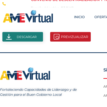
(593-2) 246-8178
Tamaño del archivo: 153.16 KB
Creado: 18-11-2024
INICIO
OFERTA
Vistas: 46
PREVIZUALIZAR
DESCARGAR
S
A
Fortaleciendo Capacidades de Liderazgo y de
Gestión para el Buen Gobierno Local
AM