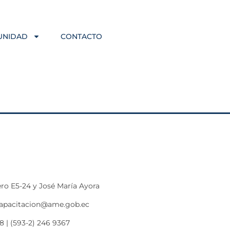
UNIDAD
CONTACTO
ro E5-24 y José María Ayora
capacitacion@ame.gob.ec
8 | (593-2) 246 9367