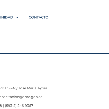
UNIDAD
CONTACTO
ro E5-24 y José María Ayora
capacitacion@ame.gob.ec
8 | (593-2) 246 9367