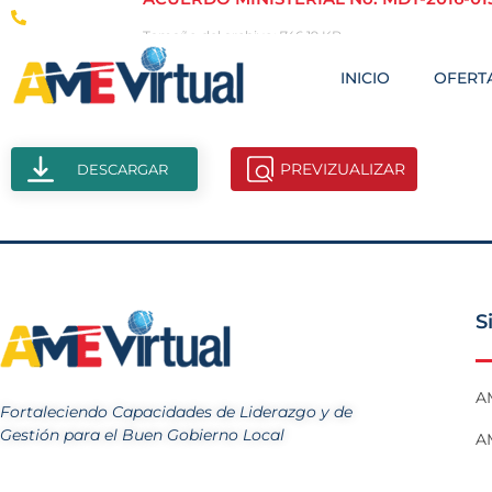
(593-2) 246-8178
Tamaño del archivo: 746.19 KB
Creado: 18-11-2024
INICIO
OFERTA
Vistas: 102
PREVIZUALIZAR
DESCARGAR
S
A
Fortaleciendo Capacidades de Liderazgo y de
Gestión para el Buen Gobierno Local
AM